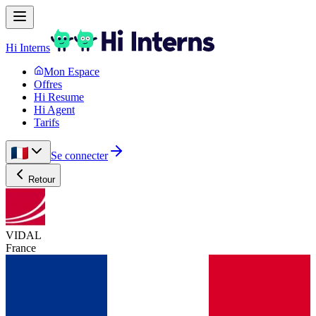
Hi Interns
Mon Espace
Offres
Hi Resume
Hi Agent
Tarifs
Se connecter
Retour
VIDAL
France