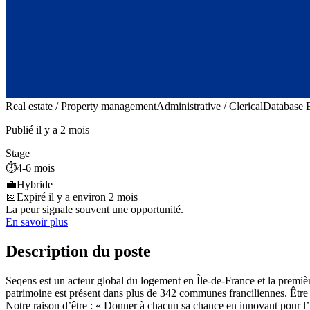
Real estate / Property management
Administrative / Clerical
Database 
Publié il y a 2 mois
Stage
⏱️
4-6 mois
💼
Hybride
📅
Expiré il y a environ 2 mois
La peur signale souvent une opportunité.
En savoir plus
Description du poste
Seqens est un acteur global du logement en Île-de-France et la premièr
patrimoine est présent dans plus de 342 communes franciliennes. Être So
Notre raison d’être : « Donner à chacun sa chance en innovant pour l’h