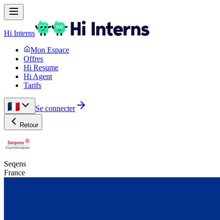
Hi Interns
Mon Espace
Offres
Hi Resume
Hi Agent
Tarifs
Se connecter
Retour
Seqens
France