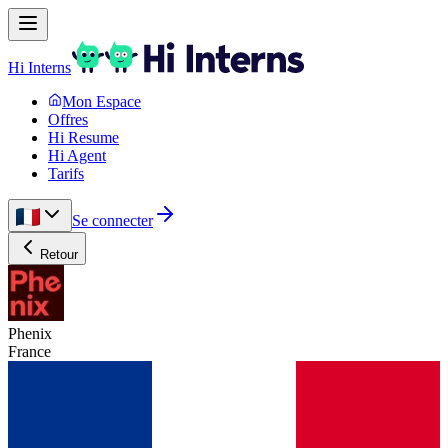
Hi Interns
Mon Espace
Offres
Hi Resume
Hi Agent
Tarifs
Se connecter
Retour
Phenix
France