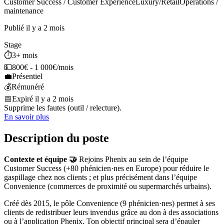
Customer Success / Customer Experience
Luxury/Retail
Operations /
maintenance
Publié il y a 2 mois
Stage
⏱️
3+ mois
💵
800€ - 1 000€/mois
💼
Présentiel
💰
Rémunéré
📅
Expiré il y a 2 mois
Supprime les fautes (outil / relecture).
En savoir plus
Description du poste
Contexte et équipe 🤝
Rejoins Phenix au sein de l’équipe
Customer Success (+80 phénicien·nes en Europe) pour réduire le
gaspillage chez nos clients ; et plus précisément dans l’équipe
Convenience (commerces de proximité ou supermarchés urbains).
Créé dès 2015, le pôle Convenience (9 phénicien·nes) permet à ses
clients de redistribuer leurs invendus grâce au don à des associations
ou à l’application Phenix. Ton objectif principal sera d’épauler