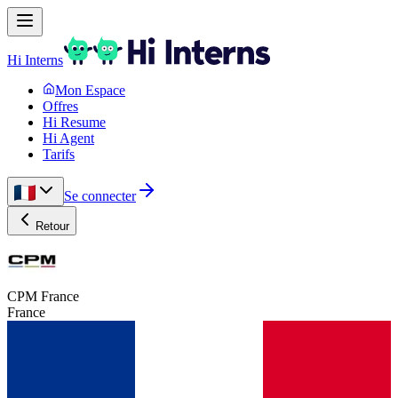
Hi Interns
Mon Espace
Offres
Hi Resume
Hi Agent
Tarifs
Se connecter
Retour
CPM France
France