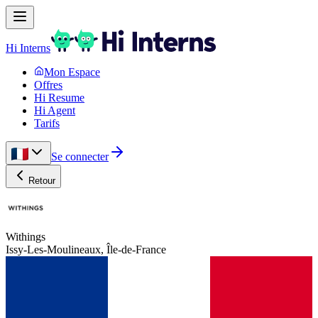
Hi Interns
Mon Espace
Offres
Hi Resume
Hi Agent
Tarifs
Se connecter
Retour
Withings
Issy-Les-Moulineaux, Île-de-France