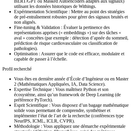
BERT/GPT ou Masked Autoencoders adaptés aux signaux)
utilisant les données historiques de Withings.
Expérimentation Scientifique : Mettre au point des stratégies
de pré-entraînement robustes pour gérer des signaux bruités et
non alignés.
Fine-tuning & Validation : Évaluer la pertinence des
représentations apprises (« embeddings ») sur des tâches «
aval » concrètes (par exemple : détection d’apnée du sommeil,
prédiction de risque cardiovasculaire ou classification de
pathologies).
Optimisation : Assurer que le code est efficace, modulaire et
capable de passer à l’échelle.
Profil recherché
Vous êtes en dernière année d’École d’Ingénieur ou en Master
2 (Mathématiques Appliquées, IA, Data Science).
Expertise Technique : Vous maîtrisez Python et son
écosystème, ainsi qu’un framework de Deep Learning (de
préférence PyTorch).
Esprit Scientifique : Vous disposez d’un bagage mathématique
solide vous permettant de comprendre, synthétiser et
implémenter l’état de l’art de la recherche (conférences type
NeurIPS, ICML, ICLR, CVPR).
Méthodologie : Vous appliquez une démarche expérimentale