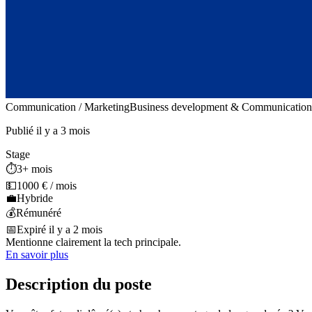
Communication / Marketing
Business development & Communication
Publié il y a 3 mois
Stage
⏱️
3+ mois
💵
1000 € / mois
💼
Hybride
💰
Rémunéré
📅
Expiré il y a 2 mois
Mentionne clairement la tech principale.
En savoir plus
Description du poste