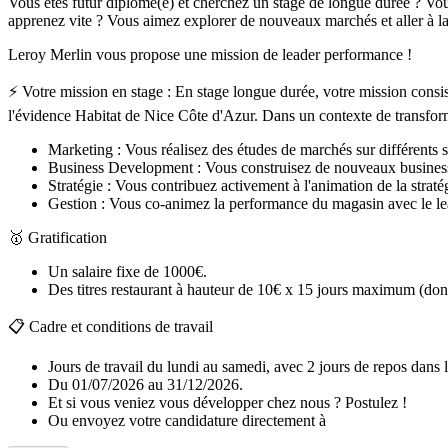
Vous êtes futur diplômé(e) et cherchez un stage de longue durée ? Vous
apprenez vite ? Vous aimez explorer de nouveaux marchés et aller à la 
Leroy Merlin vous propose une mission de leader performance !
⚡ Votre mission en stage : En stage longue durée, votre mission consi
l'évidence Habitat de Nice Côte d'Azur. Dans un contexte de transforma
Marketing : Vous réalisez des études de marchés sur différents sec
Business Development : Vous construisez de nouveaux business m
Stratégie : Vous contribuez activement à l'animation de la stratég
Gestion : Vous co-animez la performance du magasin avec le lea
🥇 Gratification
Un salaire fixe de 1000€.
Des titres restaurant à hauteur de 10€ x 15 jours maximum (dont
📋 Cadre et conditions de travail
Jours de travail du lundi au samedi, avec 2 jours de repos dans 
Du 01/07/2026 au 31/12/2026.
Et si vous veniez vous développer chez nous ? Postulez !
Ou envoyez votre candidature directement à