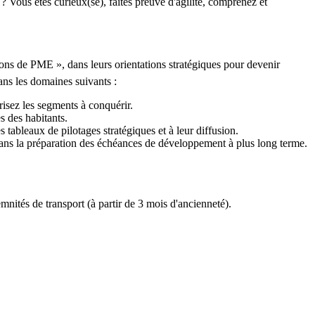
 Vous êtes curieux(se), faites preuve d'agilité, comprenez et
ons de PME », dans leurs orientations stratégiques pour devenir
ans les domaines suivants :
orisez les segments à conquérir.
s des habitants.
 tableaux de pilotages stratégiques et à leur diffusion.
dans la préparation des échéances de développement à plus long terme.
ités de transport (à partir de 3 mois d'ancienneté).