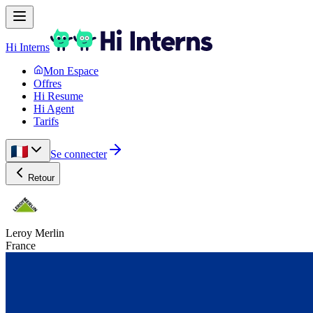
Hi Interns
Mon Espace
Offres
Hi Resume
Hi Agent
Tarifs
Se connecter
Retour
Leroy Merlin
France