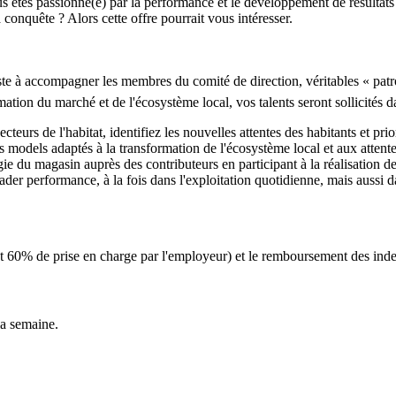
 êtes passionné(e) par la performance et le développement de résultats ?
conquête ? Alors cette offre pourrait vous intéresser.
ste à accompagner les membres du comité de direction, véritables « patr
tion du marché et de l'écosystème local, vos talents seront sollicités d
teurs de l'habitat, identifiez les nouvelles attentes des habitants et pri
odels adaptés à la transformation de l'écosystème local et aux attente
ie du magasin auprès des contributeurs en participant à la réalisation des
der performance, à la fois dans l'exploitation quotidienne, mais aussi 
 60% de prise en charge par l'employeur) et le remboursement des indemn
la semaine.