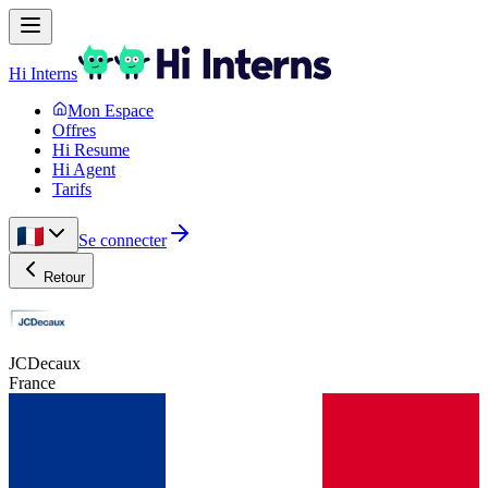
Hi Interns
Mon Espace
Offres
Hi Resume
Hi Agent
Tarifs
Se connecter
Retour
JCDecaux
France