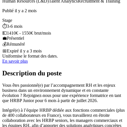
Human Resources (L&D)
Talent Analytics
Recruitment & Training
Publié il y a 2 mois
Stage
⏱️
3-6 mois
💵
1410€ - 1550€ brut/mois
💼
Présentiel
💰
Rémunéré
📅
Expiré il y a 3 mois
Uniformise le format des dates.
En savoir plus
Description du poste
Vous êtes passionné(e) par l’accompagnement RH et les enjeux
business dans un environnement dynamique et en constante
évolution ? Rejoignez-nous pour une expérience formatrice en tant
que HRBP Junior pour 6 mois à partir de juillet 2026.
Intégré(e) à l’équipe HRBP dédiée aux fonctions commerciales (plus
de 400 collaborateurs en France), vous travaillerez en étroite
collaboration avec les HRBP seniors, les managers commerciaux et
les équipes RH, afin d’apporter des solutions analytiques concrètes