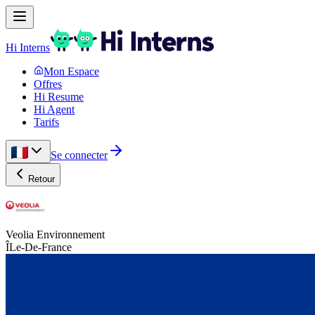
Hi Interns
Mon Espace
Offres
Hi Resume
Hi Agent
Tarifs
Se connecter
Retour
Veolia Environnement
ÎLe-De-France