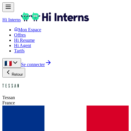
Hi Interns
Mon Espace
Offres
Hi Resume
Hi Agent
Tarifs
Se connecter
Retour
Tessan
France