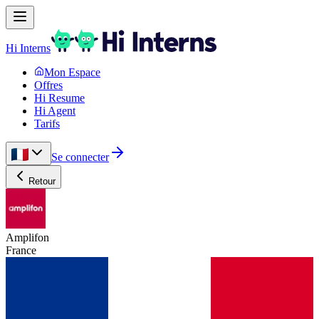
Hi Interns
Mon Espace
Offres
Hi Resume
Hi Agent
Tarifs
Se connecter
Retour
Amplifon
France