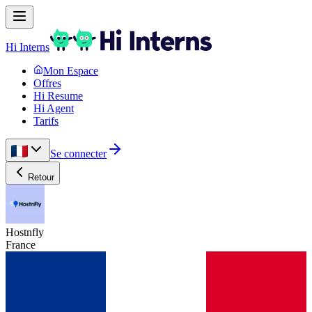
Hi Interns
Mon Espace
Offres
Hi Resume
Hi Agent
Tarifs
Se connecter
Retour
Hostnfly
France