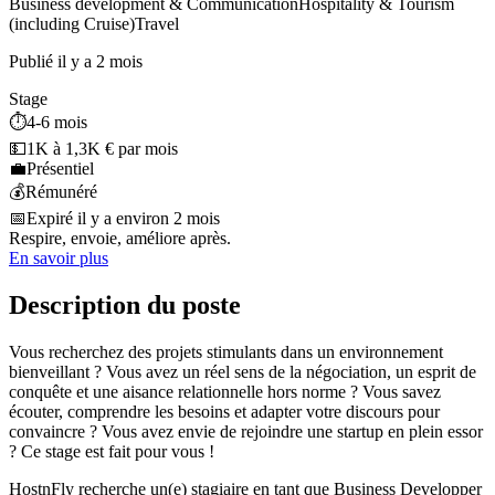
Business development & Communication
Hospitality & Tourism
(including Cruise)
Travel
Publié il y a 2 mois
Stage
⏱️
4-6 mois
💵
1K à 1,3K € par mois
💼
Présentiel
💰
Rémunéré
📅
Expiré il y a environ 2 mois
Respire, envoie, améliore après.
En savoir plus
Description du poste
Vous recherchez des projets stimulants dans un environnement
bienveillant ? Vous avez un réel sens de la négociation, un esprit de
conquête et une aisance relationnelle hors norme ? Vous savez
écouter, comprendre les besoins et adapter votre discours pour
convaincre ? Vous avez envie de rejoindre une startup en plein essor
? Ce stage est fait pour vous !
HostnFly recherche un(e) stagiaire en tant que Business Developper