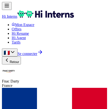
Hi Interns
Mon Espace
Offres
Hi Resume
Hi Agent
Tarifs
Se connecter
Retour
Fnac Darty
France