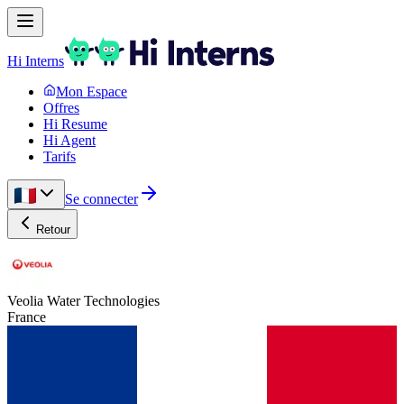
Hi Interns
Mon Espace
Offres
Hi Resume
Hi Agent
Tarifs
Se connecter
Retour
Veolia Water Technologies
France