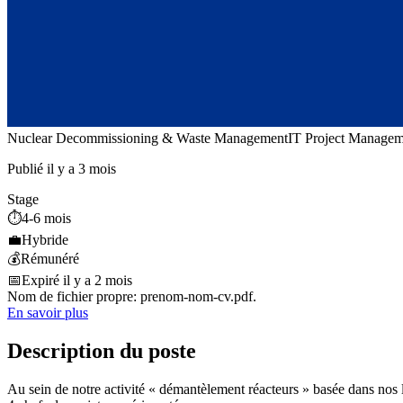
Nuclear Decommissioning & Waste Management
IT Project Managem
Publié il y a 3 mois
Stage
⏱️
4-6 mois
💼
Hybride
💰
Rémunéré
📅
Expiré il y a 2 mois
Nom de fichier propre: prenom-nom-cv.pdf.
En savoir plus
Description du poste
Au sein de notre activité « démantèlement réacteurs » basée dans nos 