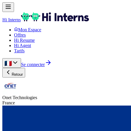
Hi Interns
Mon Espace
Offres
Hi Resume
Hi Agent
Tarifs
Se connecter
Retour
Onet Technologies
France