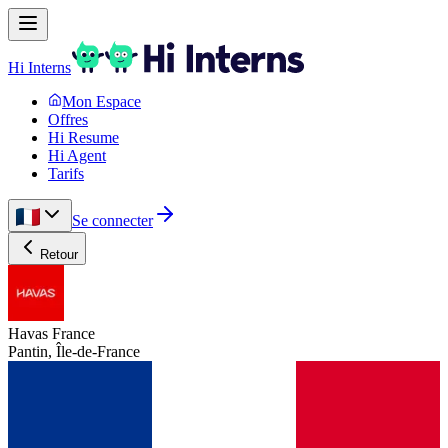
Hi Interns
Mon Espace
Offres
Hi Resume
Hi Agent
Tarifs
Se connecter
Retour
Havas France
Pantin, Île-de-France