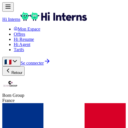
Hi Interns
Mon Espace
Offres
Hi Resume
Hi Agent
Tarifs
Se connecter
Retour
Born Group
France