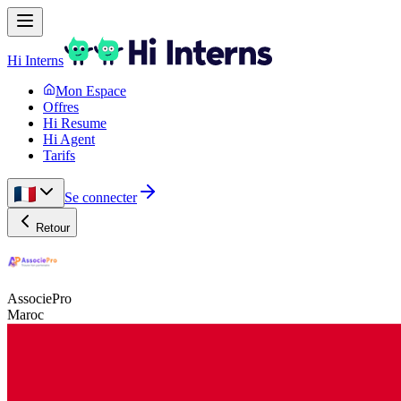
Hi Interns
Mon Espace
Offres
Hi Resume
Hi Agent
Tarifs
Se connecter
Retour
AssociePro
Maroc