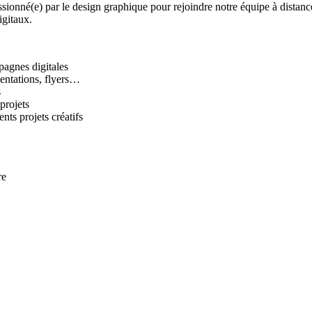
ssionné(e) par le design graphique pour rejoindre notre équipe à distanc
igitaux.
pagnes digitales
sentations, flyers…
s
projets
nts projets créatifs
re