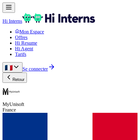
Hi Interns
Mon Espace
Offres
Hi Resume
Hi Agent
Tarifs
Se connecter
Retour
MyUnisoft
France