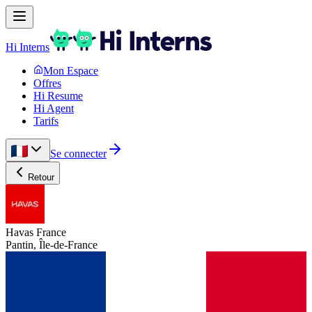
Hi Interns
Mon Espace
Offres
Hi Resume
Hi Agent
Tarifs
Se connecter
Retour
Havas France
Pantin, Île-de-France