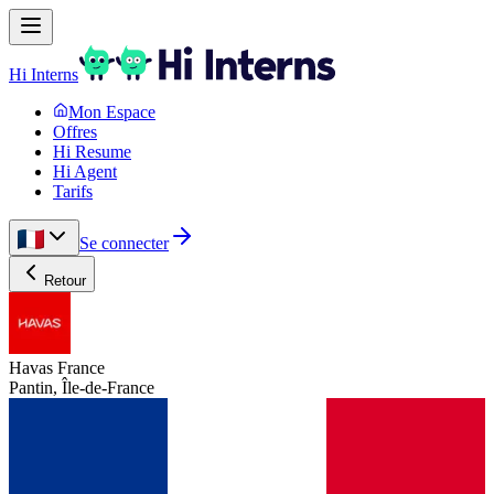
Hi Interns
Mon Espace
Offres
Hi Resume
Hi Agent
Tarifs
Se connecter
Retour
Havas France
Pantin, Île-de-France