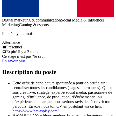
Digital marketing & communication
Social Media & Influencer
Marketing
Gaming & esports
Publié il y a 2 mois
Alternance
💼
Présentiel
📅
Expiré il y a 3 mois
Ce stage n’est pas “le seul”.
En savoir plus
Description du poste
Cette offre de candidature spontanée a pour objectif clair :
centraliser toutes les candidatures (stages, alternances). Que tu
sois créatif·ve, stratège, expert·e social media, passionné·e de
gaming, d’influence, de production, d’événementiel ou
d’expérience de marque, nous serions ravis de découvrir ton
parcours. Envoie-nous ton CV en postulant via ce lien:
https://www.havasplay.com/
HAVAS PLAY: « Nous rendons les marques incontournables