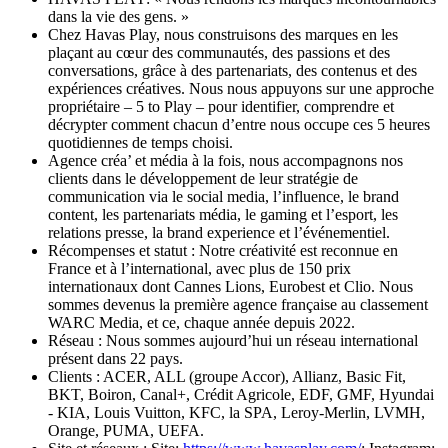
dans la vie des gens. »
Chez Havas Play, nous construisons des marques en les
plaçant au cœur des communautés, des passions et des
conversations, grâce à des partenariats, des contenus et des
expériences créatives. Nous nous appuyons sur une approche
propriétaire – 5 to Play – pour identifier, comprendre et
décrypter comment chacun d’entre nous occupe ces 5 heures
quotidiennes de temps choisi.
Agence créa’ et média à la fois, nous accompagnons nos
clients dans le développement de leur stratégie de
communication via le social media, l’influence, le brand
content, les partenariats média, le gaming et l’esport, les
relations presse, la brand experience et l’événementiel.
Récompenses et statut : Notre créativité est reconnue en
France et à l’international, avec plus de 150 prix
internationaux dont Cannes Lions, Eurobest et Clio. Nous
sommes devenus la première agence française au classement
WARC Media, et ce, chaque année depuis 2022.
Réseau : Nous sommes aujourd’hui un réseau international
présent dans 22 pays.
Clients : ACER, ALL (groupe Accor), Allianz, Basic Fit,
BKT, Boiron, Canal+, Crédit Agricole, EDF, GMF, Hyundai
- KIA, Louis Vuitton, KFC, la SPA, Leroy-Merlin, LVMH,
Orange, PUMA, UEFA.