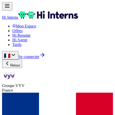
Hi Interns
Mon Espace
Offres
Hi Resume
Hi Agent
Tarifs
Se connecter
Retour
Groupe VYV
France