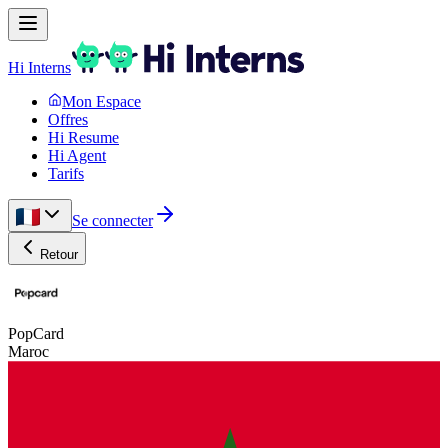
Hi Interns
Mon Espace
Offres
Hi Resume
Hi Agent
Tarifs
Se connecter
Retour
PopCard
Maroc