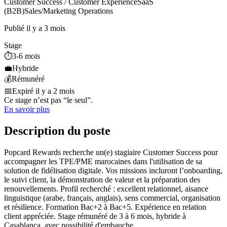
Customer Success / Customer Experience
SaaS
(B2B)
Sales/Marketing Operations
Publié il y a 3 mois
Stage
⏱️
3-6 mois
💼
Hybride
💰
Rémunéré
📅
Expiré il y a 2 mois
Ce stage n’est pas “le seul”.
En savoir plus
Description du poste
Popcard Rewards recherche un(e) stagiaire Customer Success pour
accompagner les TPE/PME marocaines dans l'utilisation de sa
solution de fidélisation digitale. Vos missions incluront l’onboarding,
le suivi client, la démonstration de valeur et la préparation des
renouvellements. Profil recherché : excellent relationnel, aisance
linguistique (arabe, français, anglais), sens commercial, organisation
et résilience. Formation Bac+2 à Bac+5. Expérience en relation
client appréciée. Stage rémunéré de 3 à 6 mois, hybride à
Casablanca, avec possibilité d'embauche.