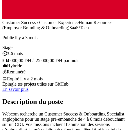
Customer Success / Customer Experience
Human Resources
(Employer Branding & Onboarding)
SaaS/Tech
Publié il y a 3 mois
Stage
⏱️
3-6 mois
💵
4 000,00 DH à 25 000,00 DH par mois
💼
Hybride
💰
Rémunéré
📅
Expiré il y a 2 mois
Épingle tes projets utiles sur GitHub.
En savoir plus
Description du poste
Webcom recherche un Customer Success & Onboarding Specialist
anglophone pour un stage pré-embauche de 4 à 6 mois débouchant
sur un CDI. Vos missions incluent l’animation des sessions
d’onboarding, la présentation des fonctionnalités IA et le suivi des