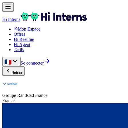
Hi Interns
Mon Espace
Offres
Hi Resume
Hi Agent
Tarifs
Se connecter
Retour
Groupe Randstad France
France