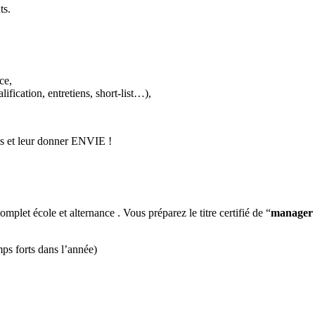
ts.
ace,
ification, entretiens, short-list…),
ats et leur donner ENVIE !
plet école et alternance . Vous préparez le titre certifié de “
manager d
ps forts dans l’année)