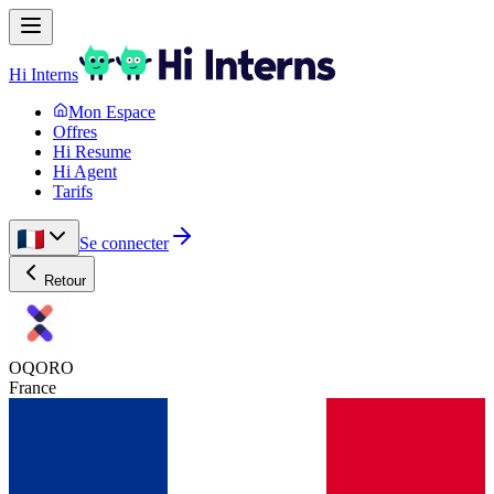
Hi Interns
Mon Espace
Offres
Hi Resume
Hi Agent
Tarifs
Se connecter
Retour
OQORO
France