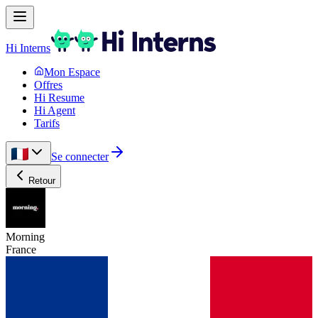
Hi Interns
Mon Espace
Offres
Hi Resume
Hi Agent
Tarifs
Se connecter
Retour
Morning
France