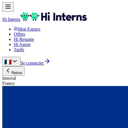
Hi Interns
Mon Espace
Offres
Hi Resume
Hi Agent
Tarifs
Se connecter
Retour
Innoval
France