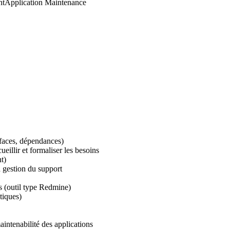
nt
Application Maintenance
erfaces, dépendances)
ueillir et formaliser les besoins
t)
a gestion du support
ts (outil type Redmine)
tiques)
aintenabilité des applications