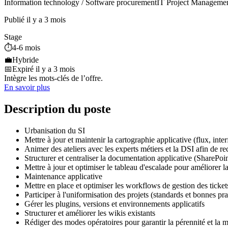
Information technology / Software procurement
IT Project Manageme
Publié il y a 3 mois
Stage
⏱️
4-6 mois
💼
Hybride
📅
Expiré il y a 3 mois
Intègre les mots-clés de l’offre.
En savoir plus
Description du poste
Urbanisation du SI
Mettre à jour et maintenir la cartographie applicative (flux, int
Animer des ateliers avec les experts métiers et la DSI afin de rec
Structurer et centraliser la documentation applicative (SharePoin
Mettre à jour et optimiser le tableau d'escalade pour améliorer l
Maintenance applicative
Mettre en place et optimiser les workflows de gestion des ticke
Participer à l'uniformisation des projets (standards et bonnes pra
Gérer les plugins, versions et environnements applicatifs
Structurer et améliorer les wikis existants
Rédiger des modes opératoires pour garantir la pérennité et la m