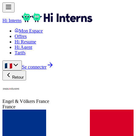
Hi Interns
Mon Espace
Offres
Hi Resume
Hi Agent
Tarifs
Se connecter
Retour
Engel & Völkers France
France