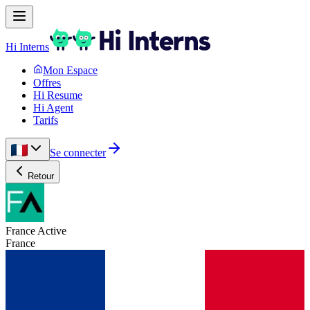
Hi Interns
Mon Espace
Offres
Hi Resume
Hi Agent
Tarifs
Se connecter
Retour
France Active
France