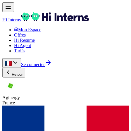
Hi Interns
Mon Espace
Offres
Hi Resume
Hi Agent
Tarifs
Se connecter
Retour
Aginergy
France