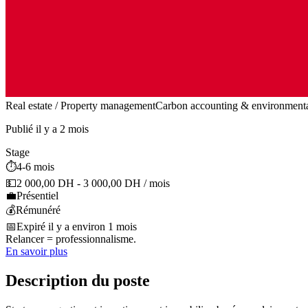
Real estate / Property management
Carbon accounting & environmenta
Publié il y a 2 mois
Stage
⏱️
4-6 mois
💵
2 000,00 DH - 3 000,00 DH / mois
💼
Présentiel
💰
Rémunéré
📅
Expiré il y a environ 1 mois
Relancer = professionnalisme.
En savoir plus
Description du poste