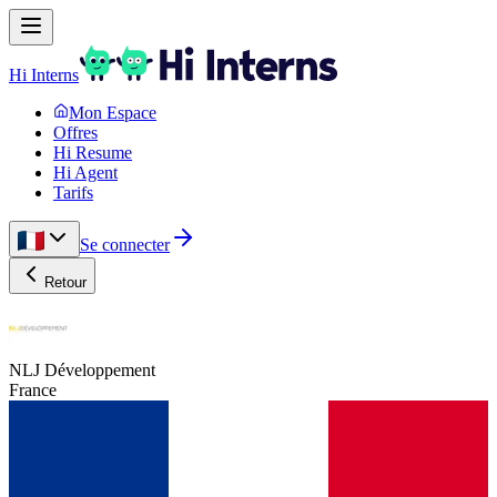
Hi Interns
Mon Espace
Offres
Hi Resume
Hi Agent
Tarifs
Se connecter
Retour
NLJ Développement
France