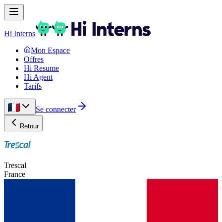
Hi Interns
Mon Espace
Offres
Hi Resume
Hi Agent
Tarifs
Se connecter
Retour
Trescal
France