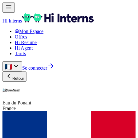
Hi Interns
Mon Espace
Offres
Hi Resume
Hi Agent
Tarifs
Se connecter
Retour
Eau du Ponant
France