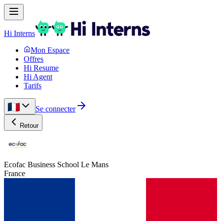
Hi Interns
Mon Espace
Offres
Hi Resume
Hi Agent
Tarifs
Se connecter
Retour
Ecofac Business School Le Mans
France