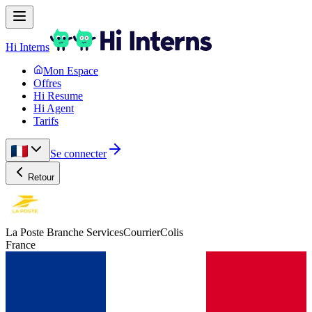
Hi Interns
Mon Espace
Offres
Hi Resume
Hi Agent
Tarifs
Se connecter
Retour
La Poste Branche ServicesCourrierColis
France