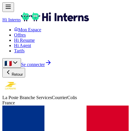
Hi Interns
Mon Espace
Offres
Hi Resume
Hi Agent
Tarifs
Se connecter
Retour
La Poste Branche ServicesCourrierColis
France