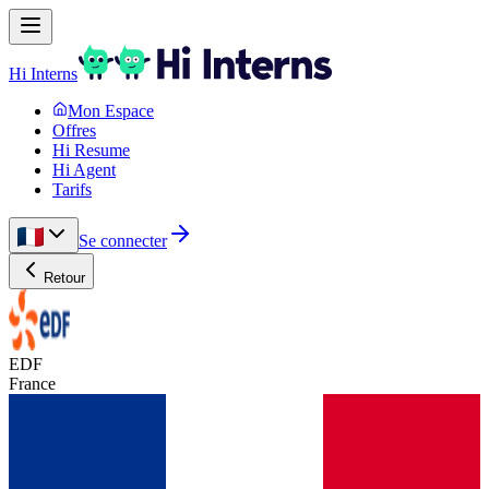
Hi Interns
Mon Espace
Offres
Hi Resume
Hi Agent
Tarifs
Se connecter
Retour
EDF
France