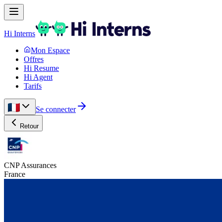
Hi Interns
Mon Espace
Offres
Hi Resume
Hi Agent
Tarifs
Se connecter
Retour
CNP Assurances
France