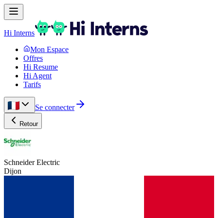
Hi Interns
Mon Espace
Offres
Hi Resume
Hi Agent
Tarifs
Se connecter
Retour
Schneider Electric
Dijon