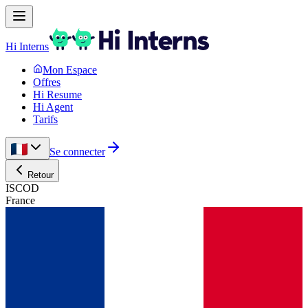
Hi Interns
Mon Espace
Offres
Hi Resume
Hi Agent
Tarifs
Se connecter
Retour
ISCOD
France