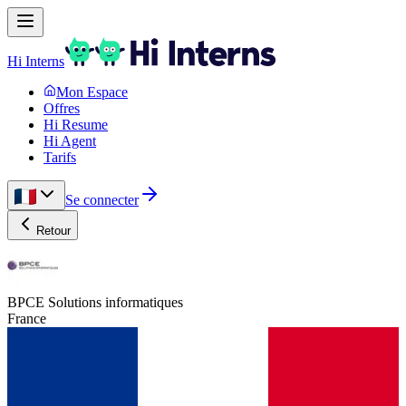
Hi Interns
Mon Espace
Offres
Hi Resume
Hi Agent
Tarifs
Se connecter
Retour
BPCE Solutions informatiques
France