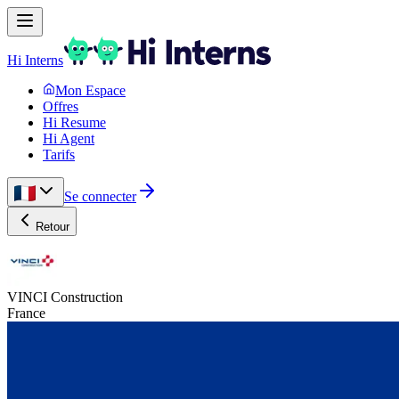
Hi Interns
Mon Espace
Offres
Hi Resume
Hi Agent
Tarifs
Se connecter
Retour
VINCI Construction
France