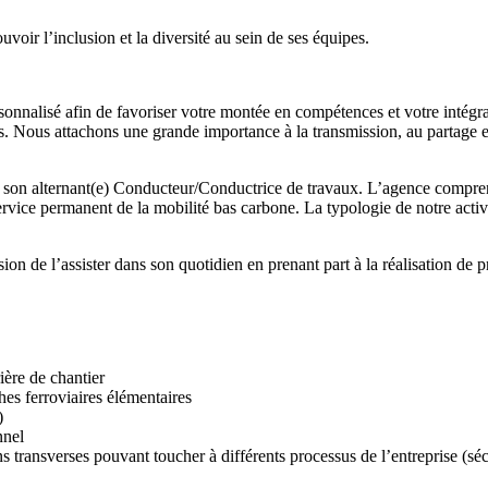
oir l’inclusion et la diversité au sein de ses équipes.
nalisé afin de favoriser votre montée en compétences et votre intégratio
 Nous attachons une grande importance à la transmission, au partage et à
n alternant(e) Conducteur/Conductrice de travaux. L’agence comprend 5
service permanent de la mobilité bas carbone. La typologie de notre activ
de l’assister dans son quotidien en prenant part à la réalisation de pro
ière de chantier
hes ferroviaires élémentaires
)
nnel
s transverses pouvant toucher à différents processus de l’entreprise (sécu