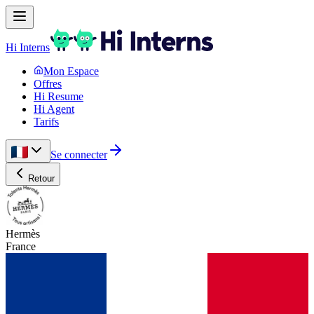
Hi Interns
Mon Espace
Offres
Hi Resume
Hi Agent
Tarifs
Se connecter
Retour
Hermès
France