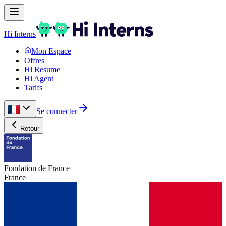
Hi Interns
Mon Espace
Offres
Hi Resume
Hi Agent
Tarifs
Se connecter
Retour
Fondation de France
France