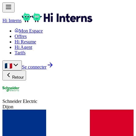
Hi Interns
Mon Espace
Offres
Hi Resume
Hi Agent
Tarifs
Se connecter
Retour
Schneider Electric
Dijon