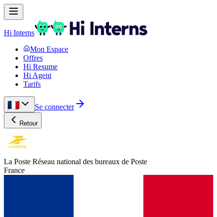
Hi Interns
Mon Espace
Offres
Hi Resume
Hi Agent
Tarifs
Se connecter
Retour
La Poste Réseau national des bureaux de Poste
France