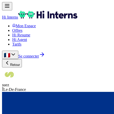
Hi Interns
Mon Espace
Offres
Hi Resume
Hi Agent
Tarifs
Se connecter
Retour
suez
ÎLe-De-France