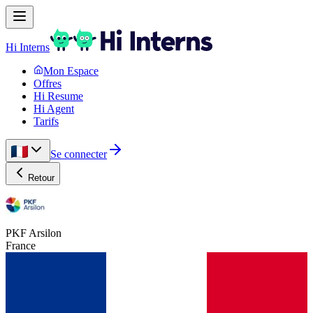
Hi Interns
Mon Espace
Offres
Hi Resume
Hi Agent
Tarifs
Se connecter
Retour
PKF Arsilon
France